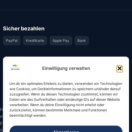
Sicher bezahlen
PayPal
Kreditkarte
Apple Pay
Bank
Vertrauen & Sicherheit
Einwilligung verwalten
Offiziell & rechtssicher
GKS-Anbindung gemäß § 34 FZV
Um dir ein optimales Erlebnis zu bieten, verwenden wir Technologien
Bestätigung per E-Mail
Support per WhatsApp
wie Cookies, um Geräteinformationen zu speichern und/oder darauf
zuzugreifen. Wenn du diesen Technologien zustimmst, können wir
Daten wie das Surfverhalten oder eindeutige IDs auf dieser Website
verarbeiten. Wenn du deine Einwilligung nicht erteilst oder
Hinweis: Die Online-Abmeldung ist nicht in allen Fällen
zurückziehst, können bestimmte Merkmale und Funktionen
beeinträchtigt werden.
möglich. Bitte prüfen Sie vor dem Start, ob
Fahrzeugschein und Kennzeichen onlinefähige
Sicherheitscodes besitzen.