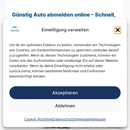
Günstig Auto abmelden online – Schnell,
sicher und ohne Behördengang
03.08.2026
Einwilligung verwalten
Günstig Auto abmelden online – So sparen Sie Zeit und
Aufwand Wer sein Fahrzeug günstig online abmelden
Um dir ein optimales Erlebnis zu bieten, verwenden wir Technologien
möchte,
wie Cookies, um Geräteinformationen zu speichern und/oder darauf
zuzugreifen. Wenn du diesen Technologien zustimmst, können wir
Daten wie das Surfverhalten oder eindeutige IDs auf dieser Website
verarbeiten. Wenn du deine Einwilligung nicht erteilst oder
zurückziehst, können bestimmte Merkmale und Funktionen
beeinträchtigt werden.
Akzeptieren
Ablehnen
Cookie-Richtlinie
Datenschutzhinweise
Impressum