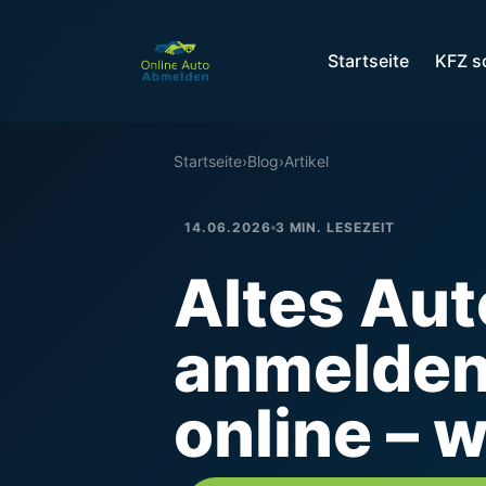
Startseite
KFZ s
Startseite
›
Blog
›
Artikel
14.06.2026
3 MIN. LESEZEIT
Altes Au
anmelden
online – 