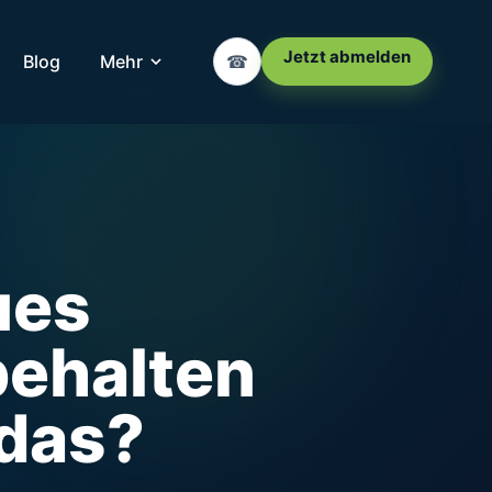
Jetzt abmelden
Blog
Mehr
☎
ues
ehalten
 das?