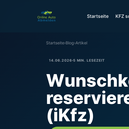
Startseite
KFZ s
Startseite
›
Blog
›
Artikel
14.06.2026
5 MIN. LESEZEIT
Wunschke
reservier
(iKfz)