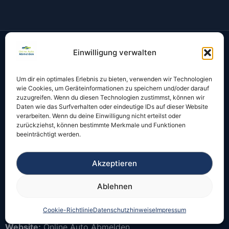
Einwilligung verwalten
Um dir ein optimales Erlebnis zu bieten, verwenden wir Technologien
wie Cookies, um Geräteinformationen zu speichern und/oder darauf
zuzugreifen. Wenn du diesen Technologien zustimmst, können wir
Daten wie das Surfverhalten oder eindeutige IDs auf dieser Website
verarbeiten. Wenn du deine Einwilligung nicht erteilst oder
Privater Online-Service für die digitale Fahrzeug-
zurückziehst, können bestimmte Merkmale und Funktionen
beeinträchtigt werden.
Abmeldung. Rechtssichere Abmeldung über unsere
GKS-Anbindung an das Kraftfahrt-Bundesamt (KBA).
Akzeptieren
Fahrzeugabmeldung digital starten – bundesweit, ohne
Termin und mit offizieller Bestätigung per E-Mail.
Ablehnen
Unternehmen:
iKFZ Digital Zulassung UG
Cookie-Richtlinie
Datenschutzhinweise
Impressum
(haftungsbeschränkt)
Website:
Online Auto Abmelden