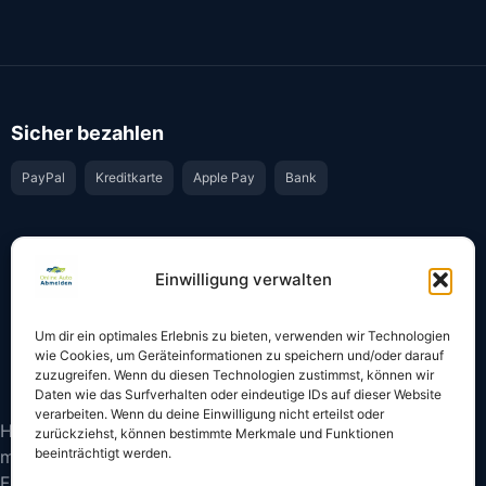
Sicher bezahlen
PayPal
Kreditkarte
Apple Pay
Bank
Vertrauen & Sicherheit
Einwilligung verwalten
Offiziell & rechtssicher
GKS-Anbindung gemäß § 34 FZV
Um dir ein optimales Erlebnis zu bieten, verwenden wir Technologien
Bestätigung per E-Mail
Support per WhatsApp
wie Cookies, um Geräteinformationen zu speichern und/oder darauf
zuzugreifen. Wenn du diesen Technologien zustimmst, können wir
Daten wie das Surfverhalten oder eindeutige IDs auf dieser Website
verarbeiten. Wenn du deine Einwilligung nicht erteilst oder
Hinweis: Die Online-Abmeldung ist nicht in allen Fällen
zurückziehst, können bestimmte Merkmale und Funktionen
beeinträchtigt werden.
möglich. Bitte prüfen Sie vor dem Start, ob
Fahrzeugschein und Kennzeichen onlinefähige