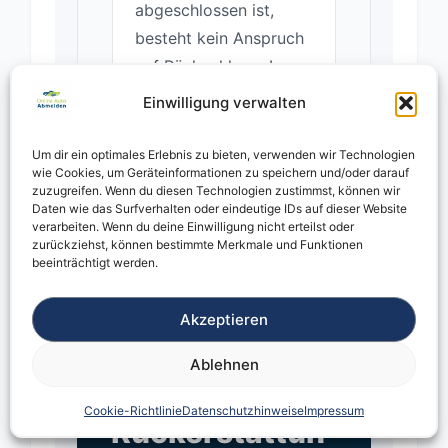
abgeschlossen ist,
besteht kein Anspruch
auf Rückzahlung. In
bestimmten Fällen
Einwilligung verwalten
kann ein Gutschein
angeboten werden.
Um dir ein optimales Erlebnis zu bieten, verwenden wir Technologien
wie Cookies, um Geräteinformationen zu speichern und/oder darauf
zuzugreifen. Wenn du diesen Technologien zustimmst, können wir
Daten wie das Surfverhalten oder eindeutige IDs auf dieser Website
verarbeiten. Wenn du deine Einwilligung nicht erteilst oder
zurückziehst, können bestimmte Merkmale und Funktionen
beeinträchtigt werden.
Akzeptieren
D. Besondere Hinweise zur
Ablehnen
Rückerstattung
Cookie-Richtlinie
Datenschutzhinweise
Impressum
Rückerstattun