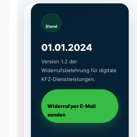
A
Stand
.
W
I
01.01.2024
D
E
Version 1.2 der
R
Widerrufsbelehrung für digitale
R
U
KFZ-Dienstleistungen.
F
S
R
E
Widerruf per E-Mail
C
senden
H
T
F