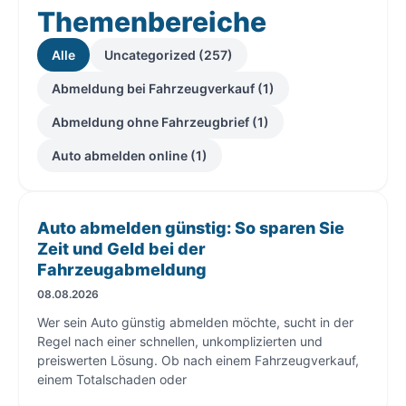
Themenbereiche
Alle
Uncategorized (257)
Abmeldung bei Fahrzeugverkauf (1)
Abmeldung ohne Fahrzeugbrief (1)
Auto abmelden online (1)
Auto abmelden günstig: So sparen Sie
Zeit und Geld bei der
Fahrzeugabmeldung
08.08.2026
Wer sein Auto günstig abmelden möchte, sucht in der
Regel nach einer schnellen, unkomplizierten und
preiswerten Lösung. Ob nach einem Fahrzeugverkauf,
einem Totalschaden oder