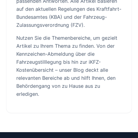
passenden Antworten. Alle Artikel basieren
auf den aktuellen Regelungen des Kraftfahrt-
Bundesamtes (KBA) und der Fahrzeug-
Zulassungsverordnung (FZV).
Nutzen Sie die Themenbereiche, um gezielt
Artikel zu Ihrem Thema zu finden. Von der
Kennzeichen-Abmeldung über die
Fahrzeugstilllegung bis hin zur iKFZ-
Kostenübersicht – unser Blog deckt alle
relevanten Bereiche ab und hilft Ihnen, den
Behördengang von zu Hause aus zu
erledigen.