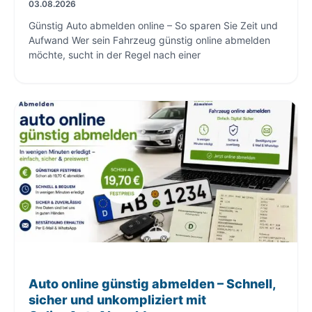
03.08.2026
Günstig Auto abmelden online – So sparen Sie Zeit und
Aufwand Wer sein Fahrzeug günstig online abmelden
möchte, sucht in der Regel nach einer
Auto online günstig abmelden – Schnell,
sicher und unkompliziert mit