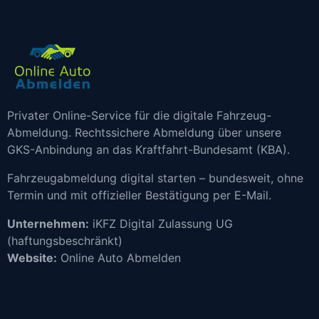
Privater Online-Service für die digitale Fahrzeug-
Abmeldung. Rechtssichere Abmeldung über unsere
GKS-Anbindung an das Kraftfahrt-Bundesamt (KBA).
Fahrzeugabmeldung digital starten – bundesweit, ohne
Termin und mit offizieller Bestätigung per E-Mail.
Unternehmen:
iKFZ Digital Zulassung UG
(haftungsbeschränkt)
Website:
Online Auto Abmelden