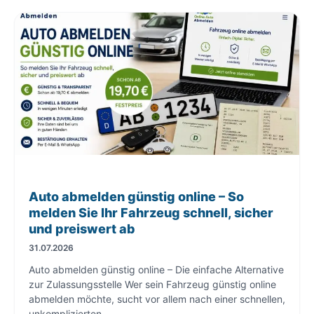
Auto abmelden günstig online – So
melden Sie Ihr Fahrzeug schnell, sicher
und preiswert ab
31.07.2026
Auto abmelden günstig online – Die einfache Alternative
zur Zulassungsstelle Wer sein Fahrzeug günstig online
abmelden möchte, sucht vor allem nach einer schnellen,
unkomplizierten