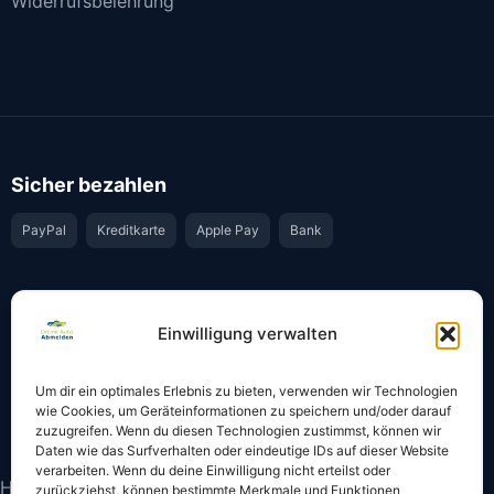
Widerrufsbelehrung
Sicher bezahlen
PayPal
Kreditkarte
Apple Pay
Bank
Vertrauen & Sicherheit
Einwilligung verwalten
Offiziell & rechtssicher
GKS-Anbindung gemäß § 34 FZV
Um dir ein optimales Erlebnis zu bieten, verwenden wir Technologien
Bestätigung per E-Mail
Support per WhatsApp
wie Cookies, um Geräteinformationen zu speichern und/oder darauf
zuzugreifen. Wenn du diesen Technologien zustimmst, können wir
Daten wie das Surfverhalten oder eindeutige IDs auf dieser Website
verarbeiten. Wenn du deine Einwilligung nicht erteilst oder
Hinweis: Die Online-Abmeldung ist nicht in allen Fällen
zurückziehst, können bestimmte Merkmale und Funktionen