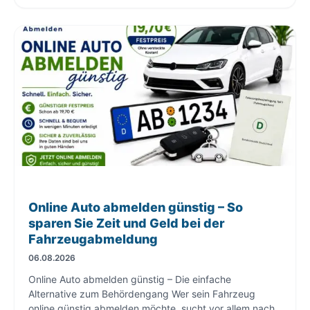
Online Auto abmelden günstig – So
sparen Sie Zeit und Geld bei der
Fahrzeugabmeldung
06.08.2026
Online Auto abmelden günstig – Die einfache
Alternative zum Behördengang Wer sein Fahrzeug
online günstig abmelden möchte, sucht vor allem nach