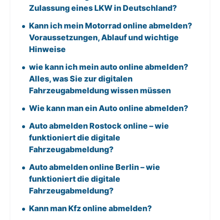
Zulassung eines LKW in Deutschland?
Kann ich mein Motorrad online abmelden?
Voraussetzungen, Ablauf und wichtige
Hinweise
wie kann ich mein auto online abmelden?
Alles, was Sie zur digitalen
Fahrzeugabmeldung wissen müssen
Wie kann man ein Auto online abmelden?
Auto abmelden Rostock online – wie
funktioniert die digitale
Fahrzeugabmeldung?
Auto abmelden online Berlin – wie
funktioniert die digitale
Fahrzeugabmeldung?
Kann man Kfz online abmelden?