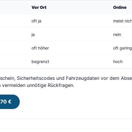
Vor Ort
Online
oft ja
meist nic
ja
nein
oft höher
oft gerin
begrenzt
hoch
gschein, Sicherheitscodes und Fahrzeugdaten vor dem Absen
n vermeiden unnötige Rückfragen.
,70 €