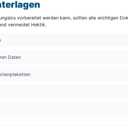
nterlagen
ngslos vorbereitet werden kann, sollten alle wichtigen D
 und vermeidet Hektik.
n
aren Daten
ichenplaketten