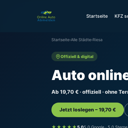
Startseite
KFZ s
Startseite
›
Alle Städte
›
Riesa
Offiziell & digital
Auto onlin
Ab 19,70 € · offiziell · ohne T
Jetzt loslegen – 19,70 €
★★★★★
5,0
5,0 Google · 5,0 Sterne