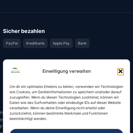
Sicher bezahlen
PayPal
Kreditkarte
Apple Pay
Bank
Vertrauen & Sicherheit
Einwilligung verwalten
Offiziell & rechtssicher
GKS-Anbindung gemäß § 34 FZV
Um dir ein optimales Erlebnis zu bieten, verwenden wir Technologien
Bestätigung per E-Mail
Support per WhatsApp
wie Cookies, um Geräteinformationen zu speichern und/oder darauf
zuzugreifen. Wenn du diesen Technologien zustimmst, können wir
Daten wie das Surfverhalten oder eindeutige IDs auf dieser Website
verarbeiten. Wenn du deine Einwilligung nicht erteilst oder
Hinweis: Die Online-Abmeldung ist nicht in allen Fällen
zurückziehst, können bestimmte Merkmale und Funktionen
beeinträchtigt werden.
möglich. Bitte prüfen Sie vor dem Start, ob
Fahrzeugschein und Kennzeichen onlinefähige