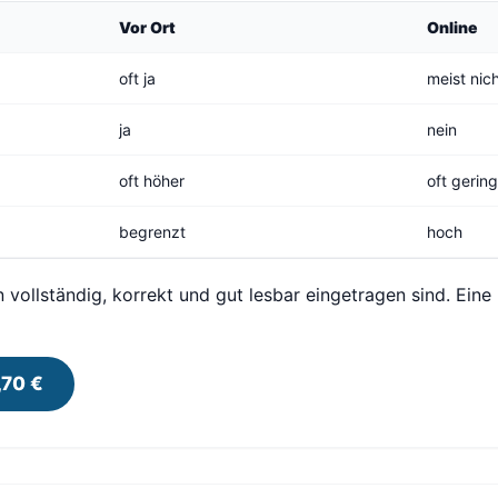
Vor Ort
Online
oft ja
meist nic
ja
nein
oft höher
oft gerin
begrenzt
hoch
n vollständig, korrekt und gut lesbar eingetragen sind. Eine
,70 €