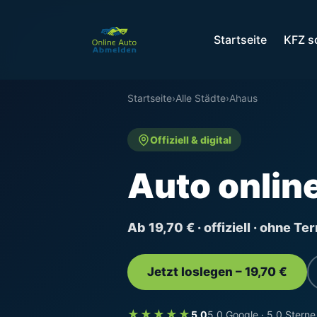
Startseite
KFZ s
Startseite
›
Alle Städte
›
Ahaus
Offiziell & digital
Auto onlin
Ab 19,70 € · offiziell · ohne T
Jetzt loslegen – 19,70 €
★★★★★
5,0
5,0 Google · 5,0 Sterne