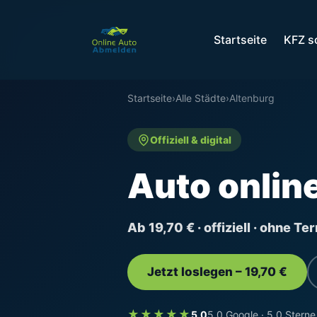
Startseite
KFZ s
Startseite
›
Alle Städte
›
Altenburg
Offiziell & digital
Auto onlin
Ab 19,70 € · offiziell · ohne T
Jetzt loslegen – 19,70 €
★★★★★
5,0
5,0 Google · 5,0 Sterne