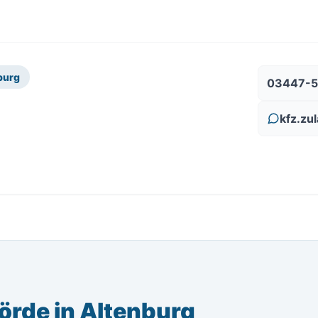
burg
03447-
kfz.zu
örde in Altenburg