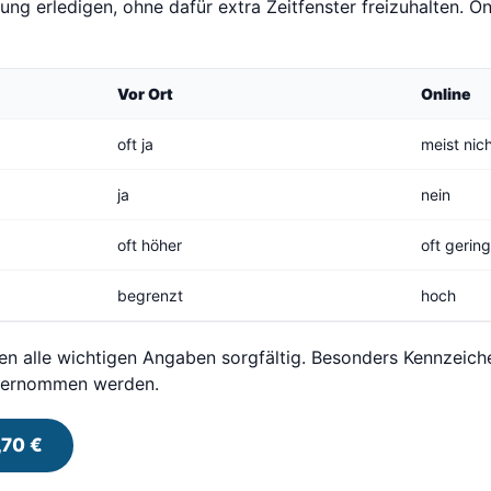
ng erledigen, ohne dafür extra Zeitfenster freizuhalten. Onl
Vor Ort
Online
oft ja
meist nic
ja
nein
oft höher
oft gerin
begrenzt
hoch
en alle wichtigen Angaben sorgfältig. Besonders Kennzeic
übernommen werden.
,70 €