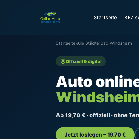
Startseite
KFZ s
Startseite
›
Alle Städte
›
Bad Windsheim
Offiziell & digital
Auto onlin
Windshei
Ab 19,70 € · offiziell · ohne T
Jetzt loslegen – 19,70 €