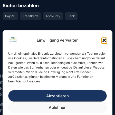
Sicher bezahlen
PayPal
Kreditkarte
Apple Pay
Bank
Vertrauen & Sicherheit
Einwilligung verwalten
Offiziell & rechtssicher
GKS-Anbindung gemäß § 34 FZV
Um dir ein optimales Erlebnis zu bieten, verwenden wir Technologien
Bestätigung per E-Mail
Support per WhatsApp
wie Cookies, um Geräteinformationen zu speichern und/oder darauf
zuzugreifen. Wenn du diesen Technologien zustimmst, können wir
Daten wie das Surfverhalten oder eindeutige IDs auf dieser Website
verarbeiten. Wenn du deine Einwilligung nicht erteilst oder
Hinweis: Die Online-Abmeldung ist nicht in allen Fällen
zurückziehst, können bestimmte Merkmale und Funktionen
beeinträchtigt werden.
möglich. Bitte prüfen Sie vor dem Start, ob
Fahrzeugschein und Kennzeichen onlinefähige
Sicherheitscodes besitzen.
Akzeptieren
© 2026 Online Auto Abmelden – Bundesweite
Ablehnen
Fahrzeugabmeldung