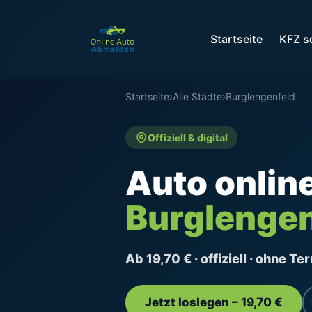
Startseite
KFZ s
Startseite
›
Alle Städte
›
Burglengenfeld
Offiziell & digital
Auto onlin
Burglengen
Ab 19,70 € · offiziell · ohne T
Jetzt loslegen – 19,70 €