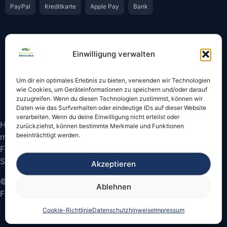
PayPal
Kreditkarte
Apple Pay
Bank
Vertrauen & Sicherheit
Einwilligung verwalten
Offiziell & rechtssicher
GKS-Anbindung gemäß § 34 FZV
Um dir ein optimales Erlebnis zu bieten, verwenden wir Technologien
Bestätigung per E-Mail
Support per WhatsApp
wie Cookies, um Geräteinformationen zu speichern und/oder darauf
zuzugreifen. Wenn du diesen Technologien zustimmst, können wir
Daten wie das Surfverhalten oder eindeutige IDs auf dieser Website
verarbeiten. Wenn du deine Einwilligung nicht erteilst oder
Hinweis: Die Online-Abmeldung ist nicht in allen Fällen
zurückziehst, können bestimmte Merkmale und Funktionen
beeinträchtigt werden.
möglich. Bitte prüfen Sie vor dem Start, ob
Fahrzeugschein und Kennzeichen onlinefähige
Sicherheitscodes besitzen.
Akzeptieren
© 2026 Online Auto Abmelden – Bundesweite
Ablehnen
Fahrzeugabmeldung
Cookie-Richtlinie
Datenschutzhinweise
Impressum