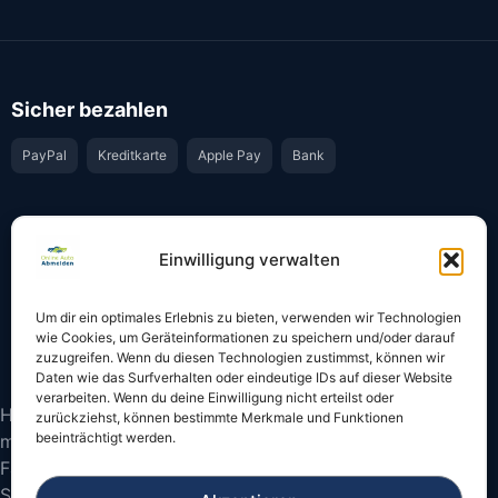
Sicher bezahlen
PayPal
Kreditkarte
Apple Pay
Bank
Vertrauen & Sicherheit
Einwilligung verwalten
Offiziell & rechtssicher
GKS-Anbindung gemäß § 34 FZV
Um dir ein optimales Erlebnis zu bieten, verwenden wir Technologien
Bestätigung per E-Mail
Support per WhatsApp
wie Cookies, um Geräteinformationen zu speichern und/oder darauf
zuzugreifen. Wenn du diesen Technologien zustimmst, können wir
Daten wie das Surfverhalten oder eindeutige IDs auf dieser Website
verarbeiten. Wenn du deine Einwilligung nicht erteilst oder
Hinweis: Die Online-Abmeldung ist nicht in allen Fällen
zurückziehst, können bestimmte Merkmale und Funktionen
beeinträchtigt werden.
möglich. Bitte prüfen Sie vor dem Start, ob
Fahrzeugschein und Kennzeichen onlinefähige
Sicherheitscodes besitzen.