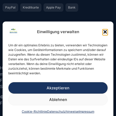
PayPal
Kreditkarte
Apple Pay
Bank
Vertrauen & Sicherheit
Einwilligung verwalten
Offiziell & rechtssicher
GKS-Anbindung gemäß § 34 FZV
Um dir ein optimales Erlebnis zu bieten, verwenden wir Technologien
Bestätigung per E-Mail
Support per WhatsApp
wie Cookies, um Geräteinformationen zu speichern und/oder darauf
zuzugreifen. Wenn du diesen Technologien zustimmst, können wir
Daten wie das Surfverhalten oder eindeutige IDs auf dieser Website
verarbeiten. Wenn du deine Einwilligung nicht erteilst oder
Hinweis: Die Online-Abmeldung ist nicht in allen Fällen
zurückziehst, können bestimmte Merkmale und Funktionen
beeinträchtigt werden.
möglich. Bitte prüfen Sie vor dem Start, ob
Fahrzeugschein und Kennzeichen onlinefähige
Sicherheitscodes besitzen.
Akzeptieren
© 2026 Online Auto Abmelden – Bundesweite
Ablehnen
Fahrzeugabmeldung
Cookie-Richtlinie
Datenschutzhinweise
Impressum