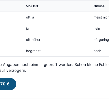
Vor Ort
Online
oft ja
meist nic
ja
nein
oft höher
oft gerin
begrenzt
hoch
lle Angaben noch einmal geprüft werden. Schon kleine Fehle
auf verzögern.
,70 €