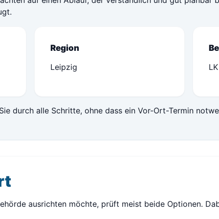
chten auf einen Ablauf, der verständlich und gut planbar b
gt.
Region
Be
Leipzig
LK
Sie durch alle Schritte, ohne dass ein Vor-Ort-Termin notwe
rt
Behörde ausrichten möchte, prüft meist beide Optionen. Dab