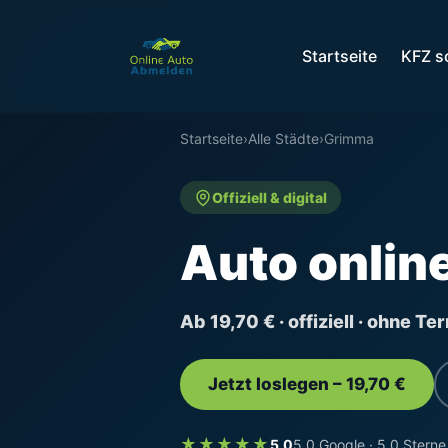
Startseite
KFZ s
Startseite
›
Alle Städte
›
Grimma
Offiziell & digital
Auto onlin
Ab 19,70 € · offiziell · ohne T
Jetzt loslegen – 19,70 €
★★★★★
5,0
5,0 Google · 5,0 Sterne