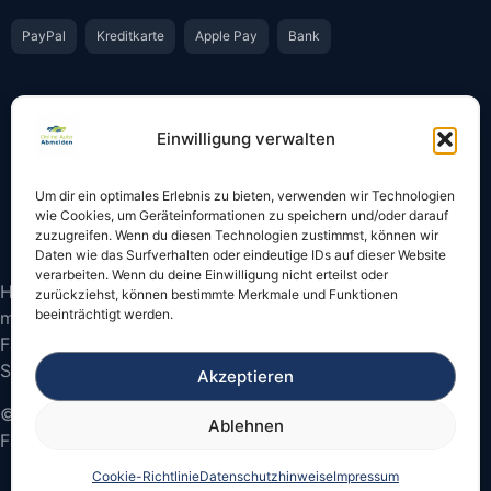
PayPal
Kreditkarte
Apple Pay
Bank
Vertrauen & Sicherheit
Einwilligung verwalten
Offiziell & rechtssicher
GKS-Anbindung gemäß § 34 FZV
Um dir ein optimales Erlebnis zu bieten, verwenden wir Technologien
Bestätigung per E-Mail
Support per WhatsApp
wie Cookies, um Geräteinformationen zu speichern und/oder darauf
zuzugreifen. Wenn du diesen Technologien zustimmst, können wir
Daten wie das Surfverhalten oder eindeutige IDs auf dieser Website
verarbeiten. Wenn du deine Einwilligung nicht erteilst oder
Hinweis: Die Online-Abmeldung ist nicht in allen Fällen
zurückziehst, können bestimmte Merkmale und Funktionen
beeinträchtigt werden.
möglich. Bitte prüfen Sie vor dem Start, ob
Fahrzeugschein und Kennzeichen onlinefähige
Sicherheitscodes besitzen.
Akzeptieren
© 2026 Online Auto Abmelden – Bundesweite
Ablehnen
Fahrzeugabmeldung
Cookie-Richtlinie
Datenschutzhinweise
Impressum