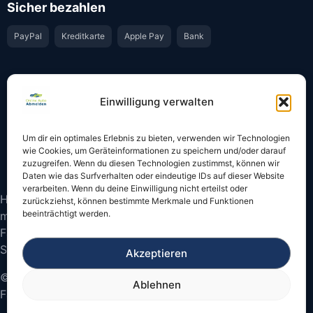
Sicher bezahlen
PayPal
Kreditkarte
Apple Pay
Bank
Vertrauen & Sicherheit
Einwilligung verwalten
Offiziell & rechtssicher
GKS-Anbindung gemäß § 34 FZV
Um dir ein optimales Erlebnis zu bieten, verwenden wir Technologien
Bestätigung per E-Mail
Support per WhatsApp
wie Cookies, um Geräteinformationen zu speichern und/oder darauf
zuzugreifen. Wenn du diesen Technologien zustimmst, können wir
Daten wie das Surfverhalten oder eindeutige IDs auf dieser Website
verarbeiten. Wenn du deine Einwilligung nicht erteilst oder
Hinweis: Die Online-Abmeldung ist nicht in allen Fällen
zurückziehst, können bestimmte Merkmale und Funktionen
beeinträchtigt werden.
möglich. Bitte prüfen Sie vor dem Start, ob
Fahrzeugschein und Kennzeichen onlinefähige
Sicherheitscodes besitzen.
Akzeptieren
© 2026 Online Auto Abmelden – Bundesweite
Ablehnen
Fahrzeugabmeldung