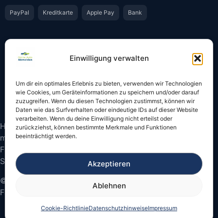
PayPal
Kreditkarte
Apple Pay
Bank
Vertrauen & Sicherheit
Einwilligung verwalten
Offiziell & rechtssicher
GKS-Anbindung gemäß § 34 FZV
Um dir ein optimales Erlebnis zu bieten, verwenden wir Technologien
Bestätigung per E-Mail
Support per WhatsApp
wie Cookies, um Geräteinformationen zu speichern und/oder darauf
zuzugreifen. Wenn du diesen Technologien zustimmst, können wir
Daten wie das Surfverhalten oder eindeutige IDs auf dieser Website
verarbeiten. Wenn du deine Einwilligung nicht erteilst oder
Hinweis: Die Online-Abmeldung ist nicht in allen Fällen
zurückziehst, können bestimmte Merkmale und Funktionen
beeinträchtigt werden.
möglich. Bitte prüfen Sie vor dem Start, ob
Fahrzeugschein und Kennzeichen onlinefähige
Sicherheitscodes besitzen.
Akzeptieren
© 2026 Online Auto Abmelden – Bundesweite
Ablehnen
Fahrzeugabmeldung
Cookie-Richtlinie
Datenschutzhinweise
Impressum