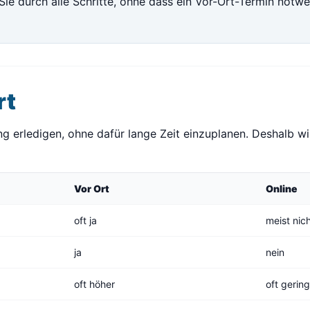
Sie durch alle Schritte, ohne dass ein Vor-Ort-Termin notwe
rt
 erledigen, ohne dafür lange Zeit einzuplanen. Deshalb wi
Vor Ort
Online
oft ja
meist nic
ja
nein
oft höher
oft gerin