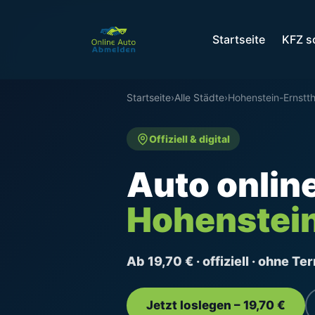
Startseite
KFZ s
Startseite
›
Alle Städte
›
Hohenstein-Ernstth
Offiziell & digital
Auto onlin
Hohenstein
Ab 19,70 € · offiziell · ohne T
Jetzt loslegen – 19,70 €