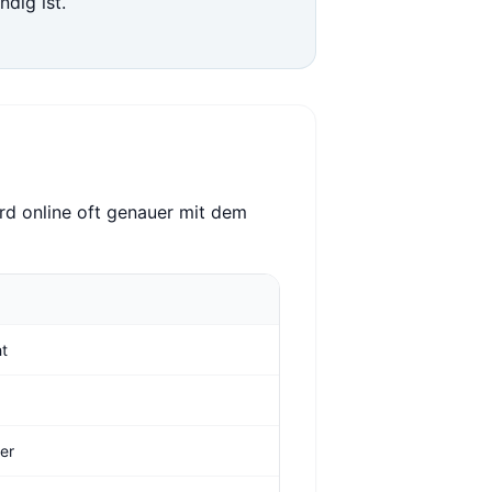
ndig ist.
rd online oft genauer mit dem
ht
ger