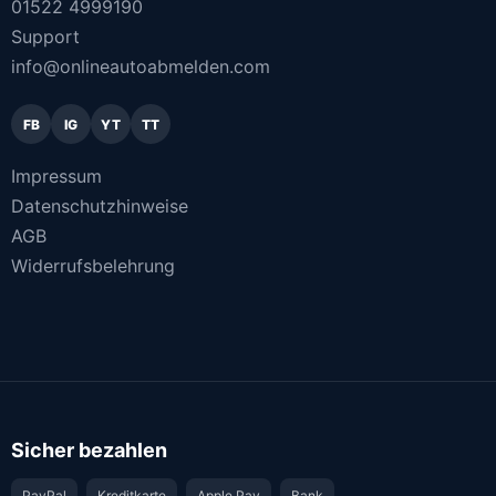
01522 4999190
Support
info@onlineautoabmelden.com
FB
IG
YT
TT
Impressum
Datenschutzhinweise
AGB
Widerrufsbelehrung
Sicher bezahlen
PayPal
Kreditkarte
Apple Pay
Bank