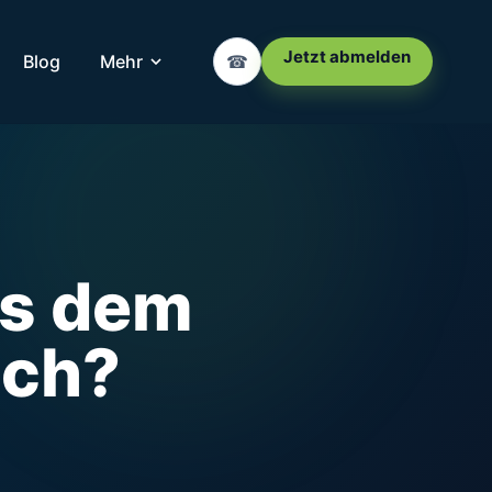
Jetzt abmelden
Blog
Mehr
☎
us dem
ich?