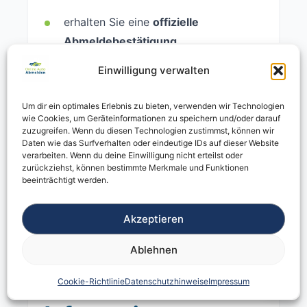
erhalten Sie eine
offizielle
Abmeldebestätigung
Einwilligung verwalten
die Versicherung meldet sich
automatisch ab
Um dir ein optimales Erlebnis zu bieten, verwenden wir Technologien
wie Cookies, um Geräteinformationen zu speichern und/oder darauf
die Kfz-Steuer endet automatisch
zuzugreifen. Wenn du diesen Technologien zustimmst, können wir
Daten wie das Surfverhalten oder eindeutige IDs auf dieser Website
verarbeiten. Wenn du deine Einwilligung nicht erteilst oder
Die Bestätigung dient als
Nachweis
zurückziehst, können bestimmte Merkmale und Funktionen
gegenüber Versicherungen, Behörden
beeinträchtigt werden.
und Käufern
.
Akzeptieren
Ablehnen
Vertrauenswürdige
Cookie-Richtlinie
Datenschutzhinweise
Impressum
externe