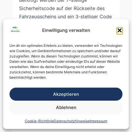
Benötigt werden der 7-stellige
Sicherheitscode auf der Rückseite des
Fahrzeugscheins und ein 3-stelliger Code
für jedes vorhandene Kennzeichen.
Einwilligung verwalten
Was passiert, wenn ein Code nicht
Um dir ein optimales Erlebnis zu bieten, verwenden wir Technologien
funktioniert?
wie Cookies, um Geräteinformationen zu speichern und/oder darauf
zuzugreifen. Wenn du diesen Technologien zustimmst, können wir
Senden Sie uns ein deutliches Foto per
Daten wie das Surfverhalten oder eindeutige IDs auf dieser Website
verarbeiten. Wenn du deine Einwilligung nicht erteilst oder
WhatsApp. Wir prüfen, ob ein Zeichen
zurückziehst, können bestimmte Merkmale und Funktionen
verwechselt, ein falscher Code
beeinträchtigt werden.
eingegeben oder möglicherweise eine
alte Plakette freigelegt wurde.
Akzeptieren
Ablehnen
Werden Versicherung und
Kraftfahrzeugsteuer automatisch
Cookie-Richtlinie
Datenschutzhinweise
Impressum
informiert?