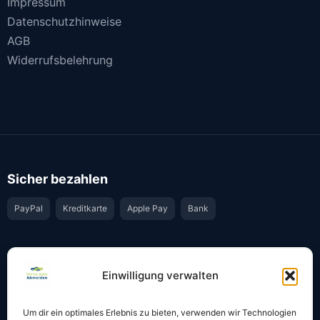
Impressum
Datenschutzhinweise
AGB
Widerrufsbelehrung
Sicher bezahlen
PayPal
Kreditkarte
Apple Pay
Bank
Vertrauen & Sicherheit
Einwilligung verwalten
Offiziell & rechtssicher
GKS-Anbindung gemäß § 34 FZV
Um dir ein optimales Erlebnis zu bieten, verwenden wir Technologien
Bestätigung per E-Mail
Support per WhatsApp