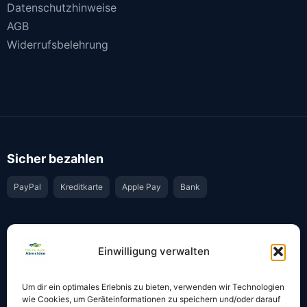
Datenschutzhinweise
AGB
Widerrufsbelehrung
Sicher bezahlen
PayPal
Kreditkarte
Apple Pay
Bank
Vertrauen & Sicherheit
Einwilligung verwalten
Offiziell & rechtssicher
GKS-Anbindung gemäß § 34 FZV
Um dir ein optimales Erlebnis zu bieten, verwenden wir Technologien
Bestätigung per E-Mail
Support per WhatsApp
wie Cookies, um Geräteinformationen zu speichern und/oder darauf