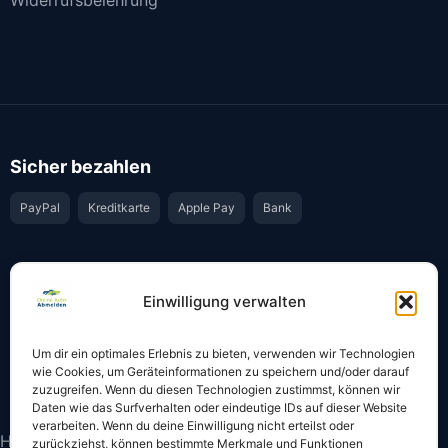
Sicher bezahlen
PayPal
Kreditkarte
Apple Pay
Bank
Vertrauen & Sicherheit
Einwilligung verwalten
Offiziell & rechtssicher
GKS-Anbindung gemäß § 34 FZV
Um dir ein optimales Erlebnis zu bieten, verwenden wir Technologien
Bestätigung per E-Mail
Support per WhatsApp
wie Cookies, um Geräteinformationen zu speichern und/oder darauf
zuzugreifen. Wenn du diesen Technologien zustimmst, können wir
Daten wie das Surfverhalten oder eindeutige IDs auf dieser Website
verarbeiten. Wenn du deine Einwilligung nicht erteilst oder
Hinweis: Die Online-Abmeldung ist nicht in allen Fällen
zurückziehst, können bestimmte Merkmale und Funktionen