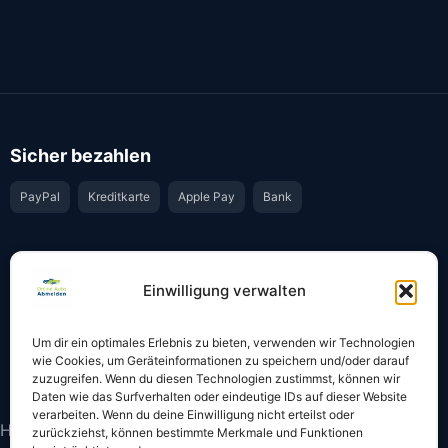
Sicher bezahlen
PayPal
Kreditkarte
Apple Pay
Bank
Vertrauen & Sicherheit
Einwilligung verwalten
Offiziell & rechtssicher
GKS-Anbindung gemäß § 34 FZV
Um dir ein optimales Erlebnis zu bieten, verwenden wir Technologien
Bestätigung per E-Mail
Support per WhatsApp
wie Cookies, um Geräteinformationen zu speichern und/oder darauf
zuzugreifen. Wenn du diesen Technologien zustimmst, können wir
Daten wie das Surfverhalten oder eindeutige IDs auf dieser Website
verarbeiten. Wenn du deine Einwilligung nicht erteilst oder
Hinweis: Die Online-Abmeldung ist nicht in allen Fällen
zurückziehst, können bestimmte Merkmale und Funktionen