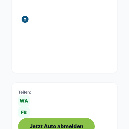
Offizielle Webseite der
Zulassungsbehörden
Kostenlose eVB für die
Ummeldung beantragen
eVB online beantragen
Teilen:
WA
FB
Jetzt Auto abmelden