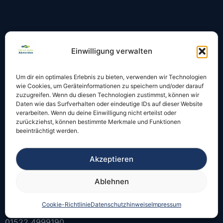
Einwilligung verwalten
Wichtige Themen
Auto online abmelden
Um dir ein optimales Erlebnis zu bieten, verwenden wir Technologien
wie Cookies, um Geräteinformationen zu speichern und/oder darauf
Kosten Auto online abmelden
zuzugreifen. Wenn du diesen Technologien zustimmst, können wir
Daten wie das Surfverhalten oder eindeutige IDs auf dieser Website
Unterlagen für die Abmeldung
verarbeiten. Wenn du deine Einwilligung nicht erteilst oder
zurückziehst, können bestimmte Merkmale und Funktionen
Sicherheitscode finden
beeinträchtigt werden.
Kfz online abmelden funktioniert nicht
Akzeptieren
Ablehnen
Kontakt
Cookie-Richtlinie
Datenschutzhinweise
Impressum
01522 4999190