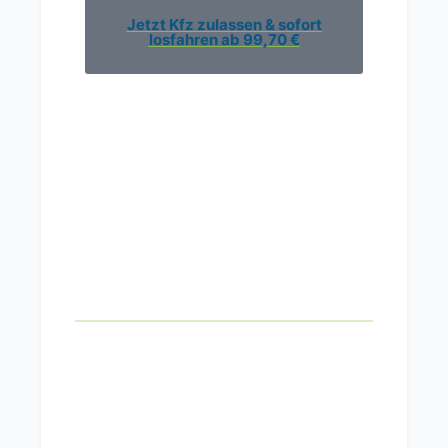
Jetzt Kfz zulassen & sofort
losfahren ab 99,70 €
Fahrzeug
ummelden – So
funktioniert es
schnell und einfach
Das
Fahrzeug ummelden
ist ein
notwendiger Schritt, wenn sich die
Halterdaten oder der Wohnsitz ändern.
Egal, ob Sie in eine neue Stadt ziehen