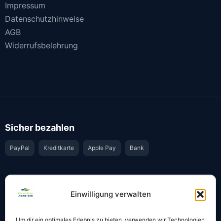
Impressum
Datenschutzhinweise
AGB
Widerrufsbelehrung
Sicher bezahlen
PayPal
Kreditkarte
Apple Pay
Bank
Vertrauen & Sicherheit
Einwilligung verwalten
Offiziell & rechtssicher
GKS-Anbindung gemäß § 34 FZV
Um dir ein optimales Erlebnis zu bieten, verwenden wir Technologien