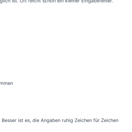
h ist. Oft reicht schon ein kleiner Eingabefehler.
t
nommen
 Besser ist es, die Angaben ruhig Zeichen für Zeichen