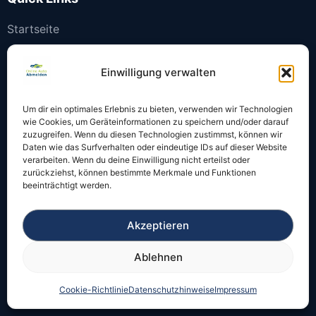
Startseite
KFZ sofort abmelden
Einwilligung verwalten
KFZ online anmelden
Blog
Um dir ein optimales Erlebnis zu bieten, verwenden wir Technologien
wie Cookies, um Geräteinformationen zu speichern und/oder darauf
Alle Städte
zuzugreifen. Wenn du diesen Technologien zustimmst, können wir
Daten wie das Surfverhalten oder eindeutige IDs auf dieser Website
verarbeiten. Wenn du deine Einwilligung nicht erteilst oder
zurückziehst, können bestimmte Merkmale und Funktionen
beeinträchtigt werden.
Wichtige Themen
Akzeptieren
Auto online abmelden
Ablehnen
Kosten Auto online abmelden
Cookie-Richtlinie
Datenschutzhinweise
Impressum
Unterlagen für die Abmeldung