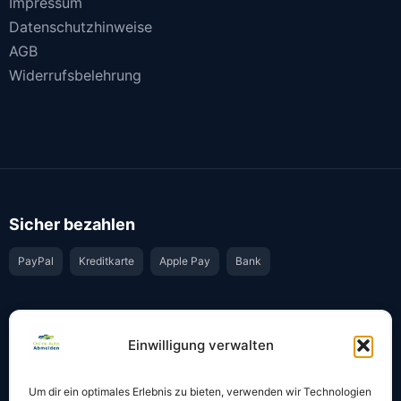
Impressum
Datenschutzhinweise
AGB
Widerrufsbelehrung
Sicher bezahlen
PayPal
Kreditkarte
Apple Pay
Bank
Vertrauen & Sicherheit
Einwilligung verwalten
Offiziell & rechtssicher
GKS-Anbindung gemäß § 34 FZV
Um dir ein optimales Erlebnis zu bieten, verwenden wir Technologien
Bestätigung per E-Mail
Support per WhatsApp