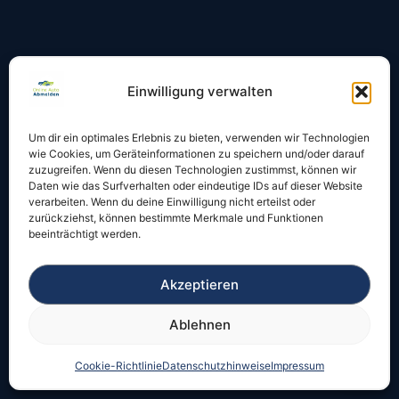
Quick Links
Einwilligung verwalten
Startseite
KFZ sofort abmelden
Um dir ein optimales Erlebnis zu bieten, verwenden wir Technologien
wie Cookies, um Geräteinformationen zu speichern und/oder darauf
KFZ online anmelden
zuzugreifen. Wenn du diesen Technologien zustimmst, können wir
Daten wie das Surfverhalten oder eindeutige IDs auf dieser Website
Blog
verarbeiten. Wenn du deine Einwilligung nicht erteilst oder
zurückziehst, können bestimmte Merkmale und Funktionen
beeinträchtigt werden.
Alle Städte
Akzeptieren
Ablehnen
Wichtige Themen
Cookie-Richtlinie
Datenschutzhinweise
Impressum
Auto online abmelden