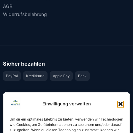
AGB
Widerrufsbelehrung
Sicher bezahlen
PayPal
Kreditkarte
Apple Pay
Bank
Vertrauen & Sicherheit
Einwilligung verwalten
Offiziell & rechtssicher
GKS-Anbindung gemäß § 34 FZV
Um dir ein optimales Erlebnis zu bieten, verwenden wir Technologien
Bestätigung per E-Mail
Support per WhatsApp
wie Cookies, um Geräteinformationen zu speichern und/oder darauf
zuzugreifen. Wenn du diesen Technologien zustimmst, können wir