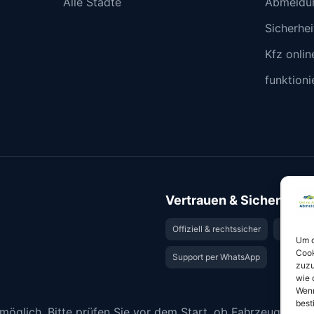
Alle Städte
Abmeldu
Sicherhe
Kfz onli
funktioni
Vertrauen & Sicherheit
Offiziell & rechtssicher
GKS-Anb
Um d
Cook
Support per WhatsApp
zuzu
wie 
Wenn
best
n möglich. Bitte prüfen Sie vor dem Start, ob Fahrzeugsche