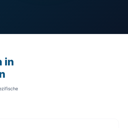
 in
n
ezifische