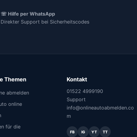
☏ Hilfe per WhatsApp
Direkter Support bei Sicherheitscodes
ge Themen
Kontakt
01522 4999190
ine abmelden
Support
uto online
info@onlineautoabmelden.co
n
m
n für die
FB
IG
YT
TT