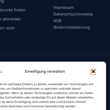
ng
Impressum
itscode finden
Datenschutzhinweise
ne abmelden
AGB
Widerrufsbelehrung
ert nicht
Einwilligung verwalten
indung gemäß § 34 FZV
Bestätigung per E-Mail
ir ein optimales Erlebnis zu bieten, verwenden wir Technologien wie
ies, um Geräteinformationen zu speichern und/oder darauf
greifen. Wenn du diesen Technologien zustimmst, können wir Daten
das Surfverhalten oder eindeutige IDs auf dieser Website verarbeiten.
 du deine Einwilligung nicht erteilst oder zurückziehst, können
immte Merkmale und Funktionen beeinträchtigt werden.
in und Kennzeichen onlinefähige Sicherheitscodes