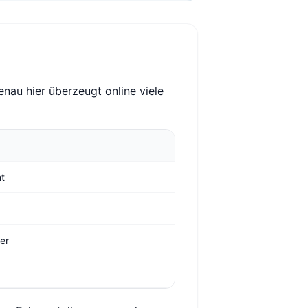
enau hier überzeugt online viele
ht
ger