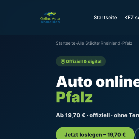
Startseite
KFZ s
Startseite
›
Alle Städte
›
Rheinland-Pfalz
Offiziell & digital
Auto onlin
Pfalz
Ab 19,70 € · offiziell · ohne T
Jetzt loslegen – 19,70 €