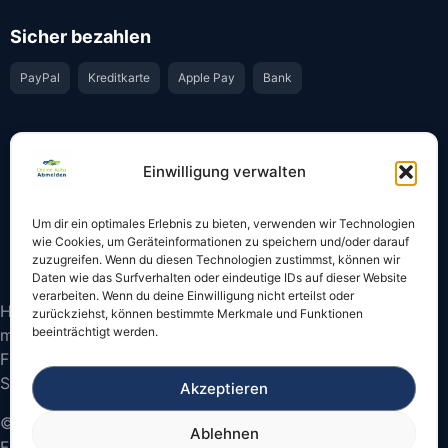
Sicher bezahlen
PayPal
Kreditkarte
Apple Pay
Bank
Vertrauen & Sicherheit
Einwilligung verwalten
Offiziell & rechtssicher
GKS-Anbindung gemäß § 34 FZV
Um dir ein optimales Erlebnis zu bieten, verwenden wir Technologien
Bestätigung per E-Mail
Support per WhatsApp
wie Cookies, um Geräteinformationen zu speichern und/oder darauf
zuzugreifen. Wenn du diesen Technologien zustimmst, können wir
Daten wie das Surfverhalten oder eindeutige IDs auf dieser Website
verarbeiten. Wenn du deine Einwilligung nicht erteilst oder
Hinweis: Die Online-Abmeldung ist nicht in allen Fällen
zurückziehst, können bestimmte Merkmale und Funktionen
beeinträchtigt werden.
möglich. Bitte prüfen Sie vor dem Start, ob
Fahrzeugschein und Kennzeichen onlinefähige
Sicherheitscodes besitzen.
Akzeptieren
© 2026 Online Auto Abmelden – Bundesweite
Ablehnen
Fahrzeugabmeldung