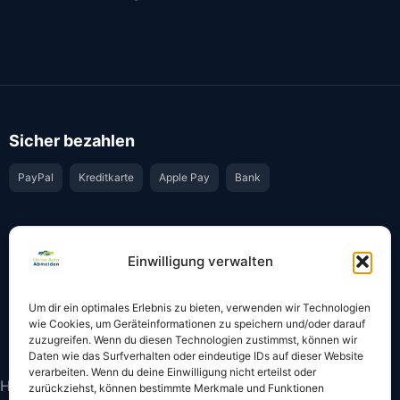
Sicher bezahlen
PayPal
Kreditkarte
Apple Pay
Bank
Vertrauen & Sicherheit
Einwilligung verwalten
Offiziell & rechtssicher
GKS-Anbindung gemäß § 34 FZV
Um dir ein optimales Erlebnis zu bieten, verwenden wir Technologien
Bestätigung per E-Mail
Support per WhatsApp
wie Cookies, um Geräteinformationen zu speichern und/oder darauf
zuzugreifen. Wenn du diesen Technologien zustimmst, können wir
Daten wie das Surfverhalten oder eindeutige IDs auf dieser Website
verarbeiten. Wenn du deine Einwilligung nicht erteilst oder
Hinweis: Die Online-Abmeldung ist nicht in allen Fällen
zurückziehst, können bestimmte Merkmale und Funktionen