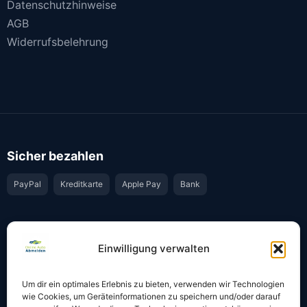
Datenschutzhinweise
AGB
Widerrufsbelehrung
Sicher bezahlen
PayPal
Kreditkarte
Apple Pay
Bank
Vertrauen & Sicherheit
Einwilligung verwalten
Offiziell & rechtssicher
GKS-Anbindung gemäß § 34 FZV
Um dir ein optimales Erlebnis zu bieten, verwenden wir Technologien
Bestätigung per E-Mail
Support per WhatsApp
wie Cookies, um Geräteinformationen zu speichern und/oder darauf