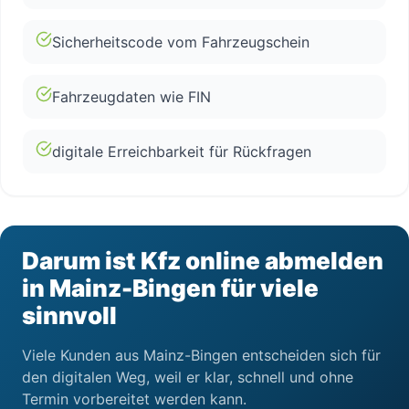
Sicherheitscode vom Fahrzeugschein
Fahrzeugdaten wie FIN
digitale Erreichbarkeit für Rückfragen
Darum ist Kfz online abmelden
in Mainz-Bingen für viele
sinnvoll
Viele Kunden aus Mainz-Bingen entscheiden sich für
den digitalen Weg, weil er klar, schnell und ohne
Termin vorbereitet werden kann.