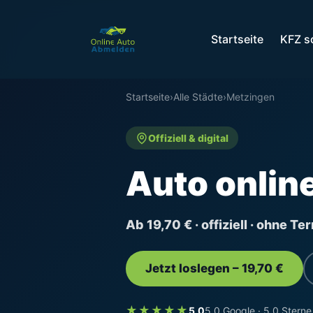
Startseite
KFZ s
Startseite
›
Alle Städte
›
Metzingen
Offiziell & digital
Auto onlin
Ab 19,70 € · offiziell · ohne T
Jetzt loslegen – 19,70 €
★★★★★
5,0
5,0 Google · 5,0 Sterne