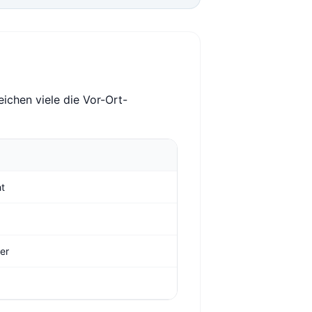
ichen viele die Vor-Ort-
ht
ger