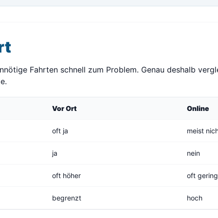
rt
unnötige Fahrten schnell zum Problem. Genau deshalb vergle
e.
Vor Ort
Online
oft ja
meist nic
ja
nein
oft höher
oft gerin
begrenzt
hoch