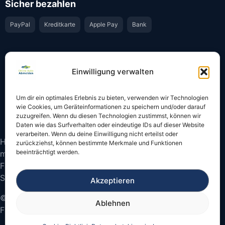
Sicher bezahlen
PayPal
Kreditkarte
Apple Pay
Bank
Vertrauen & Sicherheit
Einwilligung verwalten
Offiziell & rechtssicher
GKS-Anbindung gemäß § 34 FZV
Um dir ein optimales Erlebnis zu bieten, verwenden wir Technologien
Bestätigung per E-Mail
Support per WhatsApp
wie Cookies, um Geräteinformationen zu speichern und/oder darauf
zuzugreifen. Wenn du diesen Technologien zustimmst, können wir
Daten wie das Surfverhalten oder eindeutige IDs auf dieser Website
verarbeiten. Wenn du deine Einwilligung nicht erteilst oder
Hinweis: Die Online-Abmeldung ist nicht in allen Fällen
zurückziehst, können bestimmte Merkmale und Funktionen
beeinträchtigt werden.
möglich. Bitte prüfen Sie vor dem Start, ob
Fahrzeugschein und Kennzeichen onlinefähige
Sicherheitscodes besitzen.
Akzeptieren
© 2026 Online Auto Abmelden – Bundesweite
Ablehnen
Fahrzeugabmeldung