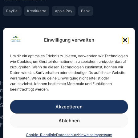
PayPal
Kreditkarte
Apple Pay
Bank
Vertrauen & Sicherheit
Einwilligung verwalten
Offiziell & rechtssicher
GKS-Anbindung gemäß § 34 FZV
Um dir ein optimales Erlebnis zu bieten, verwenden wir Technologien
Bestätigung per E-Mail
Support per WhatsApp
wie Cookies, um Geräteinformationen zu speichern und/oder darauf
zuzugreifen. Wenn du diesen Technologien zustimmst, können wir
Daten wie das Surfverhalten oder eindeutige IDs auf dieser Website
verarbeiten. Wenn du deine Einwilligung nicht erteilst oder
Hinweis: Die Online-Abmeldung ist nicht in allen Fällen
zurückziehst, können bestimmte Merkmale und Funktionen
beeinträchtigt werden.
möglich. Bitte prüfen Sie vor dem Start, ob
Fahrzeugschein und Kennzeichen onlinefähige
Sicherheitscodes besitzen.
Akzeptieren
© 2026 Online Auto Abmelden – Bundesweite
Ablehnen
Fahrzeugabmeldung
Cookie-Richtlinie
Datenschutzhinweise
Impressum