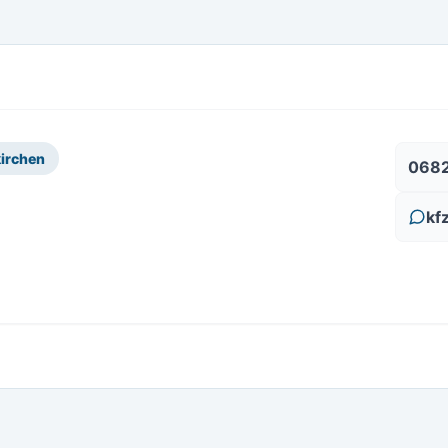
irchen
0682
kf