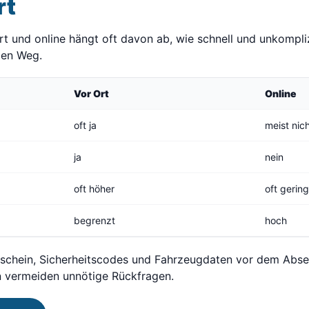
rt
 und online hängt oft davon ab, wie schnell und unkomplizi
alen Weg.
Vor Ort
Online
oft ja
meist nic
ja
nein
oft höher
oft gerin
begrenzt
hoch
gschein, Sicherheitscodes und Fahrzeugdaten vor dem Absen
n vermeiden unnötige Rückfragen.