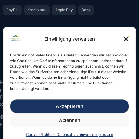
PayPal
Kreditkarte
Apple Pay
Bank
Vertrauen & Sicherheit
Einwilligung verwalten
Offiziell & rechtssicher
GKS-Anbindung gemäß § 34 FZV
Um dir ein optimales Erlebnis zu bieten, verwenden wir Technologien
Bestätigung per E-Mail
Support per WhatsApp
wie Cookies, um Geräteinformationen zu speichern und/oder darauf
zuzugreifen. Wenn du diesen Technologien zustimmst, können wir
Daten wie das Surfverhalten oder eindeutige IDs auf dieser Website
verarbeiten. Wenn du deine Einwilligung nicht erteilst oder
Hinweis: Die Online-Abmeldung ist nicht in allen Fällen
zurückziehst, können bestimmte Merkmale und Funktionen
beeinträchtigt werden.
möglich. Bitte prüfen Sie vor dem Start, ob
Fahrzeugschein und Kennzeichen onlinefähige
Sicherheitscodes besitzen.
Akzeptieren
© 2026 Online Auto Abmelden – Bundesweite
Ablehnen
Fahrzeugabmeldung
Cookie-Richtlinie
Datenschutzhinweise
Impressum