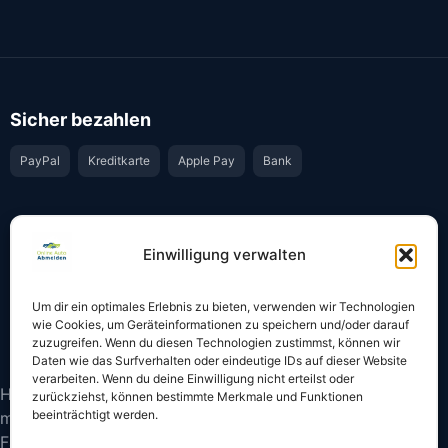
Sicher bezahlen
PayPal
Kreditkarte
Apple Pay
Bank
Vertrauen & Sicherheit
Einwilligung verwalten
Offiziell & rechtssicher
GKS-Anbindung gemäß § 34 FZV
Um dir ein optimales Erlebnis zu bieten, verwenden wir Technologien
Bestätigung per E-Mail
Support per WhatsApp
wie Cookies, um Geräteinformationen zu speichern und/oder darauf
zuzugreifen. Wenn du diesen Technologien zustimmst, können wir
Daten wie das Surfverhalten oder eindeutige IDs auf dieser Website
verarbeiten. Wenn du deine Einwilligung nicht erteilst oder
Hinweis: Die Online-Abmeldung ist nicht in allen Fällen
zurückziehst, können bestimmte Merkmale und Funktionen
beeinträchtigt werden.
möglich. Bitte prüfen Sie vor dem Start, ob
Fahrzeugschein und Kennzeichen onlinefähige