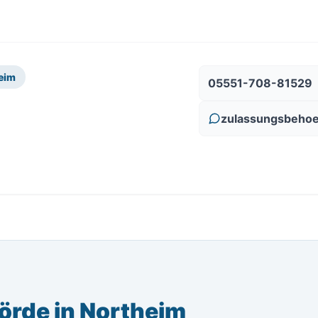
eim
05551-708-81529
zulassungsbehoe
örde in Northeim