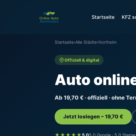
Startseite
KFZ s
Startseite
›
Alle Städte
›
Northeim
Offiziell & digital
Auto onlin
Ab 19,70 € · offiziell · ohne T
Jetzt loslegen – 19,70 €
★★★★★
5,0
5,0 Google · 5,0 Sterne